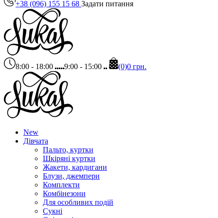
+38 (096) 155 15 68
Задати питання
8:00 - 18:00
9:00 - 15:00
(0)
0 грн.
New
Дівчата
Пальто, куртки
Шкіряні куртки
Жакети, кардигани
Блузи, джемпери
Комплекти
Комбінезони
Для особливих подій
Сукні