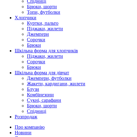
Спідниці
Брюки, шорти
Топи, футболки
Хлопчики
Куртки, пальто
Піджаки, жилети
Джемпери
Сорочки
Брюки
Шкільна форма для хлопчиків
Піджаки, жилети
Сорочки
Брюки
Шкільна форма для дівчат
Джемпери, футболки
Жакети, кардигани, жилети
Блузи
Комбінезони
Сукні, сарафани
Брюки, шорти
Спідниці
Розпродаж
Про компанію
Новини