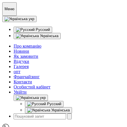
Меню
укр
Русский
Українська
Про компанію
Новини
Як замовити
Відгуки
Галерея
опт
Франчайзинг
Контакти
Особистий кабінет
Увійти
укр
Русский
Українська