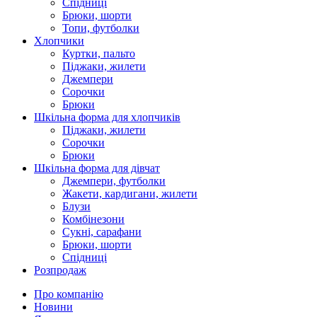
Спідниці
Брюки, шорти
Топи, футболки
Хлопчики
Куртки, пальто
Піджаки, жилети
Джемпери
Сорочки
Брюки
Шкільна форма для хлопчиків
Піджаки, жилети
Сорочки
Брюки
Шкільна форма для дівчат
Джемпери, футболки
Жакети, кардигани, жилети
Блузи
Комбінезони
Сукні, сарафани
Брюки, шорти
Спідниці
Розпродаж
Про компанію
Новини