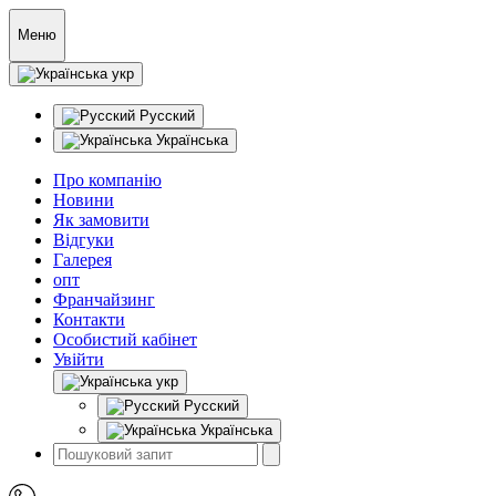
Меню
укр
Русский
Українська
Про компанію
Новини
Як замовити
Відгуки
Галерея
опт
Франчайзинг
Контакти
Особистий кабінет
Увійти
укр
Русский
Українська