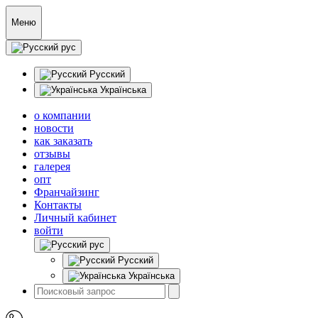
Меню
рус
Русский
Українська
о компании
новости
как заказать
отзывы
галерея
опт
Франчайзинг
Контакты
Личный кабинет
войти
рус
Русский
Українська