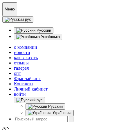
Меню
рус
Русский
Українська
о компании
новости
как заказать
отзывы
галерея
опт
Франчайзинг
Контакты
Личный кабинет
войти
рус
Русский
Українська