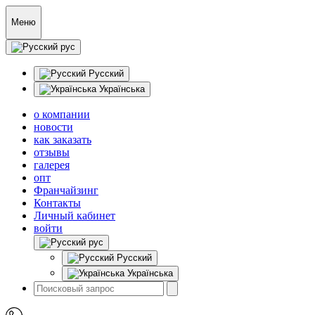
Меню
рус
Русский
Українська
о компании
новости
как заказать
отзывы
галерея
опт
Франчайзинг
Контакты
Личный кабинет
войти
рус
Русский
Українська